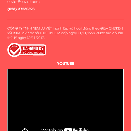
uuviet@uuviet.com
(
028) 37560893
CÔNG TY TNHH NỆM ƯU VIỆT thành lập và hoạt động theo Giấy CNĐKDN
số 0301412857 do Sở KHĐT TP.HCM cấp ngày 11/11/1993, được sửa đổi lần
thứ 19 ngày 30/11/2017.
YOUTUBE