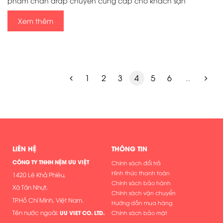
phẩm chăn drap chuyên cung cấp cho khách sạn
Xem thêm
1
2
3
4
5
6
...
LIÊN HỆ
THÔNG TIN
CÔNG TY TNHH NỆM ƯU VIỆT
Chính sách đổi trả
Hình thức thanh toán
1420 Lê Khả Phiêu,
Chính sách bảo hành
Xã Tân Nhựt,
Chính sách vận chuyển
TP.Hồ Chí Minh, Việt Nam.
Hướng dẫn mua hàng
Tên nước ngoài:
UU VIET CO. LTD.
Chính sách bảo mật